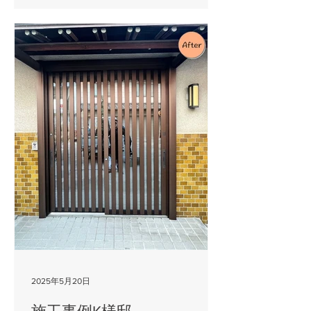
事内容 ・エクステリア取付(カーポ
ート、フェンス、テラス屋根)
・外構工事(ブロック塀
改修撤去、庭石撤去、植栽撤去等)
・現場（県内）への納
品・資材運搬等 ・各種
リフォーム工事(サッシ組立・取付) ■
給与 月給 26万円～（能力・
経験により話し合いの上決定） ■休
日 年間 101日 ■職種 営業
員 ■仕事内容 ・香川県内の工務店
等への訪問及び住建築資材の提案・販
売が主な仕事で す。
（サッシ、エクステリア、住宅設備
等）※営業車使用 ・そ
の他付随する業務 ■給与 月
給 33万円～（能力・経験により話し
2025年5月20日
合いの上決定） ■休日 年間
99日