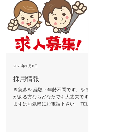
請に間に合わないと諦めてしまった
方、今年は無理だったけど来年なら…
という方はこの機会に是非ご検討下さ
い。 また公式からの発表があり次第、
引き続き情報を掲載していきたいと思
います。
2025年10月11日
採用情報
※急募※ 経験・年齢不問です。やる気
がある方ならどなたでも大丈夫です！
まずはお気軽にお電話下さい。 TEL
087-888-3200 ■職種 作業員
（建設土木作業、外構エク
ステリア作業、サッシ組立作業） ■仕