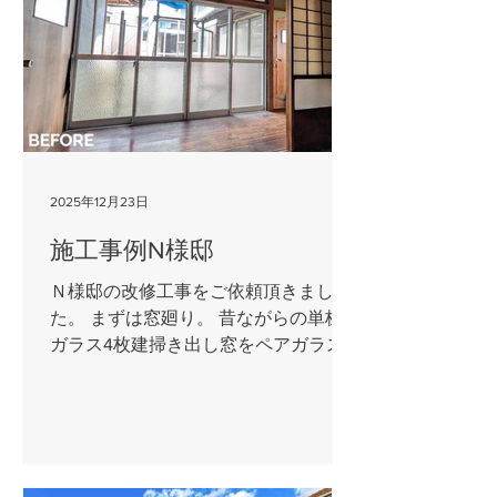
2025年12月23日
施工事例N様邸
Ｎ様邸の改修工事をご依頼頂きまし
た。 まずは窓廻り。 昔ながらの単板
ガラス4枚建掃き出し窓をペアガラス2
枚建掃き出し窓へ変更し、廊下の寒さ
や暑さが格段に和らぎました。 他にも
玄関引戸も交換させて頂きまして、窓
と合わせて防犯や防音の面でも効果Ｕ
Ｐができたと思います。 洗面脱衣室は