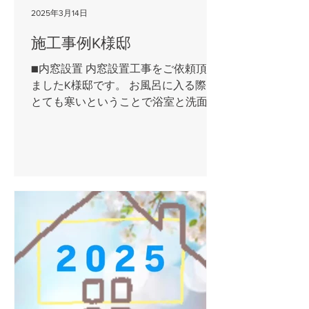
2025年3月14日
施工事例K様邸
■内窓設置 内窓設置工事をご依頼頂き
ましたK様邸です。 お風呂に入る際に
とても寒いということで浴室と洗面脱
衣室に設置されました。 設置前と比べ
て格段に寒さが和らいだと高評価を頂
きました。 【リフォーム前】 【リフ
ォーム後】...