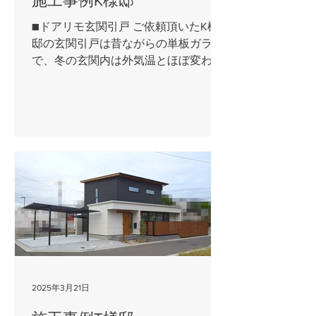
施工事例K様邸
■ドアリモ玄関引戸 ご依頼頂いたK様
邸の玄関引戸は昔ながらの単板ガラス
で、冬の玄関内は外気温とほぼ変わら
ない状態だったかと思います。 ドアリ
モに変えることにより、ペアガラスや
樹脂で断熱性を向上して寒さを軽減
し、またお家の顔とも言える玄関の意
匠も格段に上がりました。...
2025年3月21日