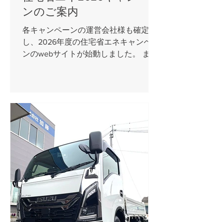
ンのご案内
各キャンペーンの運営会社様も確定
し、2026年度の住宅省エネキャンペー
ンのwebサイトが始動しました。 まだ
該当製品の検索等はできませんが、キ
ャンペーンの概要についての説明はさ
れていますのでご興味のある方は是非
ご覧下さい。 下のバナーから公式web
サイトへ移動できます。 住宅省エネキ
ャンペーンは登録した事業者(工事施工
店)でないと補助金申請ができません。
当社は全ての補助金事務局へ登録して
おります。 窓廻りや水廻りのリフォー
ムを検討されていらっしゃる場合は、
是非お気軽にご相談下さい。