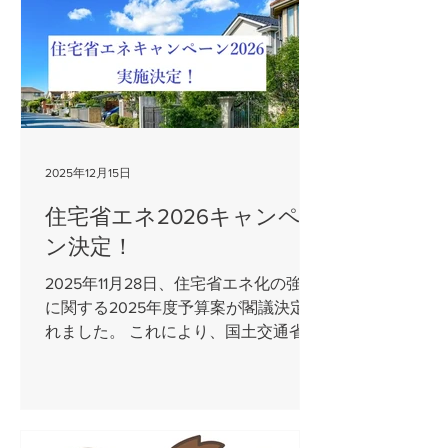
床・天井・クロス共に交換し新しい洗
面化粧台も取付けました。 毎日使用す
る場所ですので快適にお使い頂ければ
と思います。 浴室は1度リフォームを
されていたN様邸。 それでもタイル貼
りの浴室は冬になると広さのせいもあ
って、寒さが厳しかったと思われま
2025年12月15日
す。 今回ユニットバスに交換され、断
熱効果UPはもちろんお掃除もしやすく
住宅省エネ2026キャンペー
なったと思います。 Ｎ様、この度はご
ン決定！
依頼頂きまして誠にありがとうござい
ました。 長年大切に住み続けられたお
2025年11月28日、住宅省エネ化の強化
家をさらに長く快適に住み続ける為
に関する2025年度予算案が閣議決定さ
に、快適なリフォームのお手伝いがで
れました。 これにより、国土交通省・
きたことを嬉しく思います。 2026年
経済産業省・環境省は補助事業を2026
も引き続き、国の水廻り・窓の断熱改
年度も継続することを発表しました。
修の補助金事業が継続されます。 この
住宅省エネキャンペーン2026における
機会に是非補助金を活用しお家の改修
3省連携事業の概要 今年度の補助金申
をしてみませんか？